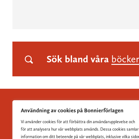
Sök bland våra
böcke
Användning av cookies på Bonnierförlagen
Vi använder cookies för att förbättra din användarupplevelse och
Albert Bonniers Förlag grundades 1837 och är Sveriges
för att analysera hur vår webbplats används. Dessa cookies samlar
största skönlitterära förlag.
information om ditt beteende på vår webbplats, inklusive vilka sido