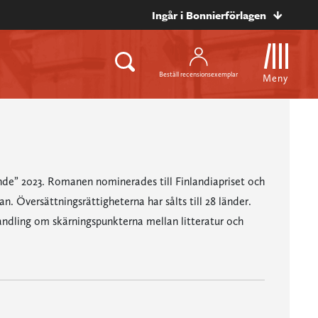
Ingår i Bonnierförlagen
Beställ recensionsexemplar
Meny
nde” 2023. Romanen nominerades till Finlandiapriset och
n. Översättningsrättigheterna har sålts till 28 länder.
handling om skärningspunkterna mellan litteratur och