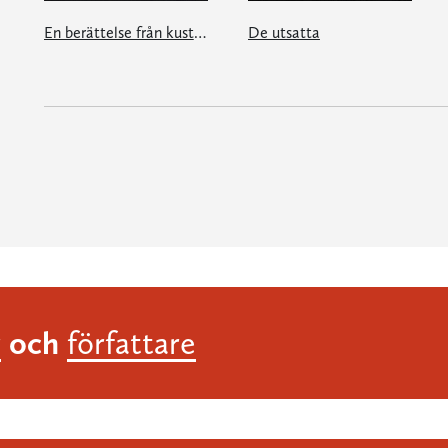
En berättelse från kusten
De utsatta
och
r
författare