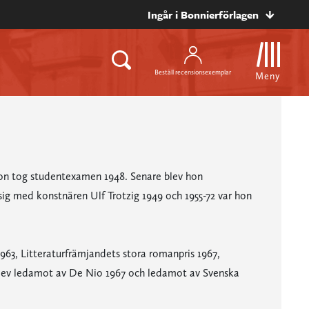
Ingår i Bonnierförlagen
Beställ recensionsexemplar
Meny
 Hon tog studentexamen 1948. Senare blev hon
ig med konstnären Ulf Trotzig 1949 och 1955-72 var hon
1963, Litteraturfrämjandets stora romanpris 1967,
n blev ledamot av De Nio 1967 och ledamot av Svenska