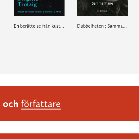
En berättelse från kusten
Dubbelheten ; Sammanhang
och
r
författare