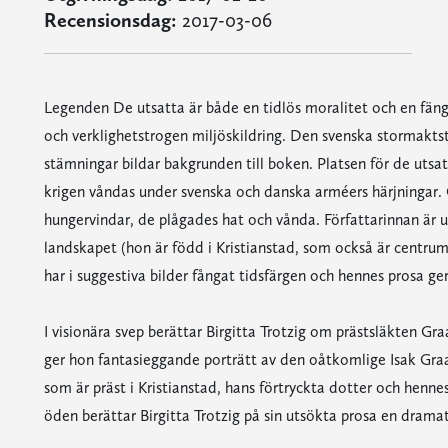
Recensionsdag:
2017-03-06
Legenden De utsatta är både en tidlös moralitet och en fän
och verklighetstrogen miljöskildring. Den svenska stormakt
stämningar bildar bakgrunden till boken. Platsen för de utsa
krigen våndas under svenska och danska arméers härjningar.
hungervindar, de plågades hat och vånda. Författarinnan är
landskapet (hon är född i Kristianstad, som också är centr
har i suggestiva bilder fångat tidsfärgen och hennes prosa ger 
I visionära svep berättar Birgitta Trotzig om prästsläkten Gra
ger hon fantasieggande porträtt av den oåtkomlige Isak Graa,
som är präst i Kristianstad, hans förtryckta dotter och henn
öden berättar Birgitta Trotzig på sin utsökta prosa en dramati