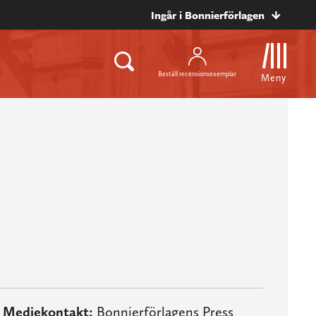
Ingår i Bonnierförlagen
Beställ recensionsexemplar
Meny
Mediekontakt:
Bonnierförlagens Press