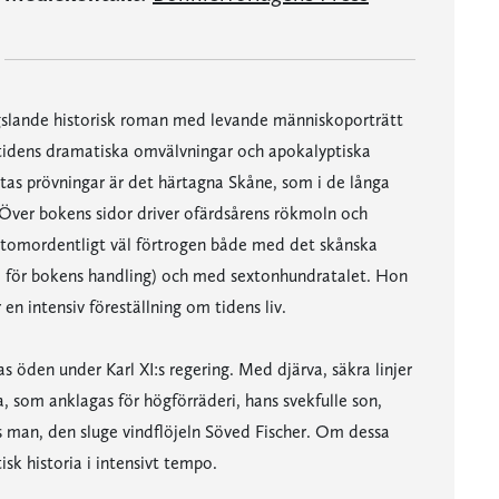
gslande historisk roman med levande människoporträtt
stidens dramatiska omvälvningar och apokalyptiska
ttas prövningar är det härtagna Skåne, som i de långa
 Över bokens sidor driver ofärdsårens rökmoln och
 utomordentligt väl förtrogen både med det skånska
um för bokens handling) och med sextonhundratalet. Hon
en intensiv föreställning om tidens liv.
as öden under Karl XI:s regering. Med djärva, säkra linjer
 som anklagas för högförräderi, hans svekfulle son,
es man, den sluge vindflöjeln Söved Fischer. Om dessa
sk historia i intensivt tempo.