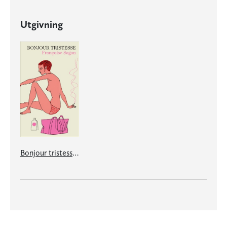
Utgivning
Bonjour tristesse/Ett moln på min himmel