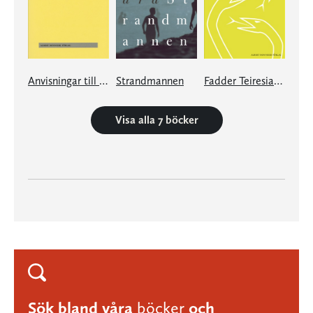
Anvisningar till en far
Strandmannen
Fadder Teiresias vår
Visa alla 7 böcker
Sök bland våra
böcker
och