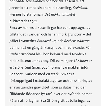
brinnande zeppelinaren
och fick två år senare ett
genombrott med sin andra diktsamling,
Steinkind
.
Hennes första roman,
Det mörka alfabetet
,
publicerades 1982.
Flera av hennes diktsamlingar har varit upptagna av
tillståndet i världen och har en mörk grundton – det
gäller i synnerhet
Brandenburg
och
Revbensstäderna
,
där hon på en gång är klarsynt och medlevande. För
Revbensstäderna
blev hon belönad med Nordiska
rådets litteraturpris 2003. Diktsamlingen
Utskuren ur
ett större träd
(mars 2013) förenar vanmakten inför
lidandet i världen med en stark livskänsla,
förkroppsligad i naturiakttagelser och en skildring av
en närståendes graviditet, som avslutas med den
”flödande flödande lyckan” över det nyfödda barnet.
På annat förlag har Eva Ström givit ut tolkningar av