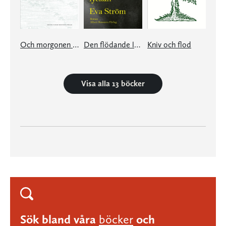
Och morgonen redan stark och vaken omkring dig
Den flödande lyckan
Kniv och flod
Visa alla 13 böcker
Sök bland våra
böcker
och