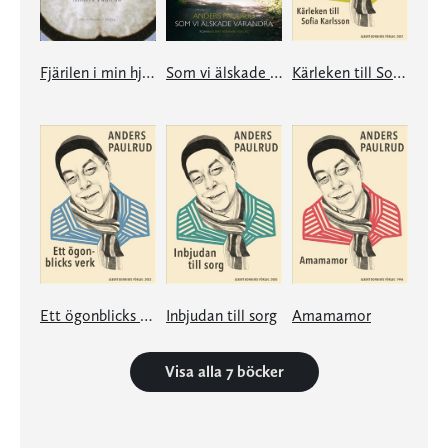
Fjärilen i min hjärna
Som vi älskade varandra
Kärleken till Sofia Karlsson
Ett ögonblicks verk
Inbjudan till sorg
Amamamor
Visa alla 7 böcker