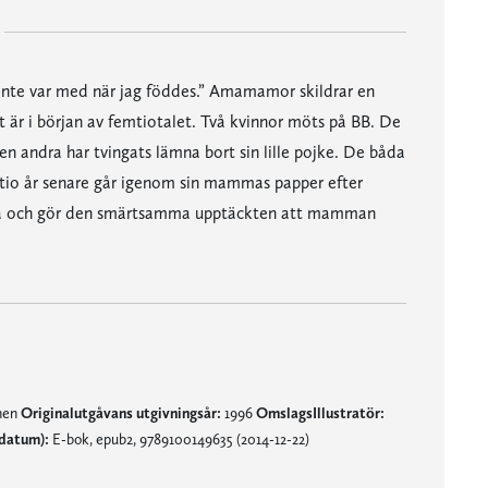
 inte var med när jag föddes.” Amamamor skildrar en
är i början av femtiotalet. Två kvinnor möts på BB. De
en andra har tvingats lämna bort sin lille pojke. De båda
yrtio år senare går igenom sin mammas papper efter
nna och gör den smärtsamma upptäckten att mamman
mnen
Originalutgåvans utgivningsår:
1996
OmslagsIllustratör:
datum):
E-bok, epub2, 9789100149635 (2014-12-22)