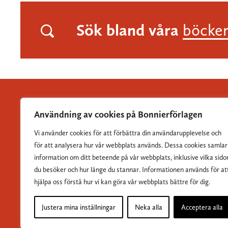
Sök bland våra
böcke
Användning av cookies på Bonnierförlagen
Vi använder cookies för att förbättra din användarupplevelse och
Albert Bonniers Förlag grundades 1837 och är Sveriges
för att analysera hur vår webbplats används. Dessa cookies samlar
största skönlitterära förlag.
information om ditt beteende på vår webbplats, inklusive vilka sido
du besöker och hur länge du stannar. Informationen används för at
hjälpa oss förstå hur vi kan göra vår webbplats bättre för dig.
Justera mina inställningar
Neka alla
Acceptera alla