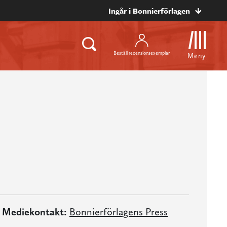
Ingår i Bonnierförlagen
Beställ recensionsexemplar
Meny
Mediekontakt:
Bonnierförlagens Press