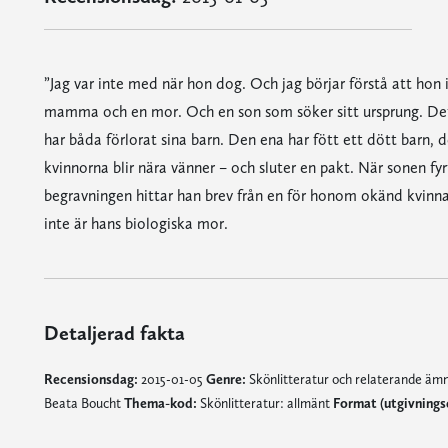
”Jag var inte med när hon dog. Och jag börjar förstå att hon
mamma och en mor. Och en son som söker sitt ursprung. Det 
har båda förlorat sina barn. Den ena har fött ett dött barn, d
kvinnorna blir nära vänner – och sluter en pakt. När sonen f
begravningen hittar han brev från en för honom okänd kvi
inte är hans biologiska mor.
Detaljerad fakta
Recensionsdag:
2015-01-05
Genre:
Skönlitteratur och relaterande ä
Beata Boucht
Thema-kod:
Skönlitteratur: allmänt
Format (utgivnings