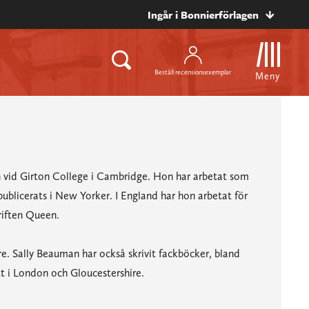
Ingår i Bonnierförlagen
Beställ recensionsexemplar
Meny
 vid Girton College i Cambridge. Hon har arbetat som
publicerats i New Yorker. I England har hon arbetat för
riften Queen.
re. Sally Beauman har också skrivit fackböcker, bland
 i London och Gloucestershire.