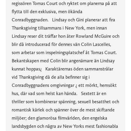
regissören Tomas Court och ryktet om planerna på att
flytta till den exklusiva, men ökända
Conradbyggnaden. Lindsay och Gini planerar att fira
Thanksgiving tillsammans i New York, men innan
Lindsay reser dit träffar hon åter Rowland McGuire och
blir då introducerad för dennes vän Colin Lascelles,
som arbetar som inspelningsplatschef åt Tomas Court.
Bekantskapen med Colin blir angenämare än Lindsay
kunnat hoppas¿ Karaktärernas öden sammanstrålar
vid Thanksgiving då de alla befinner sig i
Conradbyggnadens omgivningar ¿ ett mörkt, hemsökt
hus, där vad som helst kan hända. Sextett är en
thriller som kombinerar spänning, sexuell besatthet och
romantisk kärlek och spänner över de mest skiftande
miljöer; den glamorösa filmvärlden, den engelska
landsbygden och några av New Yorks mest fashionabla