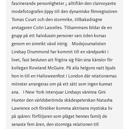
fascinerande personligheter ¿ alltifrån den clairvoyante
modefotografen Jippy till den dynamiske filmregissören
Tomas Court och den stormrike, tillbakadragne
arvtagaren Colin Lascelles. Tillsammans bildar de en
grupp på ett halvdussin personer vars öden korsas
genom en sinnrikt vävd intrig. Modejournalisten
Lindsay Drummond har kommit till en vändpunkt i
livet, fast besluten att frigöra sig från sina känslor för
kollegan Rowland McGuire. På alla helgons natt bjuds
hon in till en Halloweenfest i London där relationernas
mönster arrangeras om på ett sätt som ingen kunnat
ana. I New York intervjuar Lindsays väninna Gini
Hunter den världsberömda skådespelerskan Natasha
Lawrence och försöker komma aktrisens mystiska liv
på spåren: förföljaren som plågat hennes familj de
senaste fem åren, den stormiga relationen till