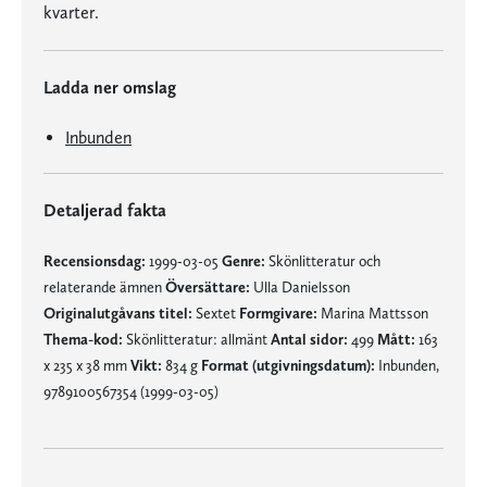
kvarter.
Ladda ner omslag
Inbunden
Detaljerad fakta
Recensionsdag:
1999-03-05
Genre:
Skönlitteratur och
relaterande ämnen
Översättare:
Ulla Danielsson
Originalutgåvans titel:
Sextet
Formgivare:
Marina Mattsson
Thema-kod:
Skönlitteratur: allmänt
Antal sidor:
499
Mått:
163
x 235 x 38 mm
Vikt:
834 g
Format (utgivningsdatum):
Inbunden,
9789100567354 (1999-03-05)