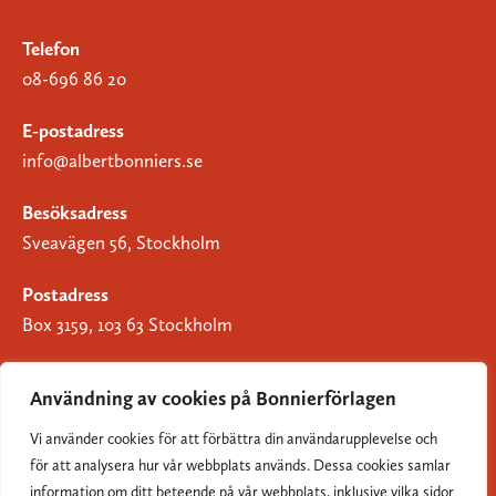
Telefon
08-696 86 20
E-postadress
info@albertbonniers.se
Besöksadress
Sveavägen 56, Stockholm
Postadress
Box 3159, 103 63 Stockholm
Användning av cookies på Bonnierförlagen
Vi använder cookies för att förbättra din användarupplevelse och
Om Bonnierförlagen
för att analysera hur vår webbplats används. Dessa cookies samlar
Cookies
information om ditt beteende på vår webbplats, inklusive vilka sidor