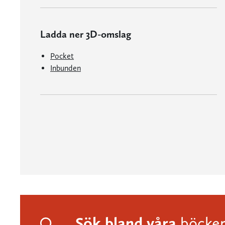
Ladda ner 3D-omslag
Pocket
Inbunden
Sök bland våra
böcke