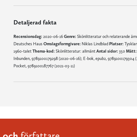
Detaljerad fakta
Recensionsdag:
2020-06-16
Genre:
Skönlitteratur och relaterande ä
Deutsches Haus
Omslagsformgivare:
Niklas Lindblad
Platser:
Tysklan
1960-talet
Thema-kod:
Skönlitteratur: allmänt
Antal sidor:
350
Mått:
Inbunden, 9789100179298 (2020-06-16); E-bok, epub2, 9789100179304 (2
Pocket, 9789100187767 (2021-03-11)
och
r
författare