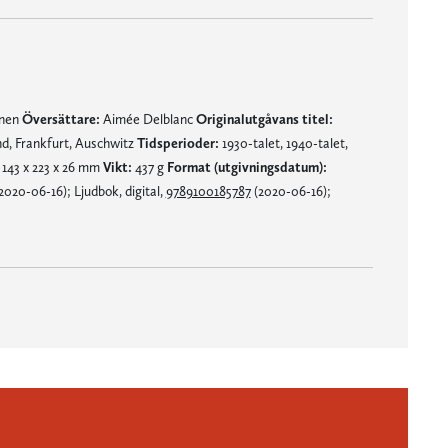
mnen
Översättare:
Aimée Delblanc
Originalutgåvans titel:
d, Frankfurt, Auschwitz
Tidsperioder:
1930-talet, 1940-talet,
143 x 223 x 26 mm
Vikt:
437 g
Format (utgivningsdatum):
020-06-16); Ljudbok, digital,
9789100185787
(2020-06-16);