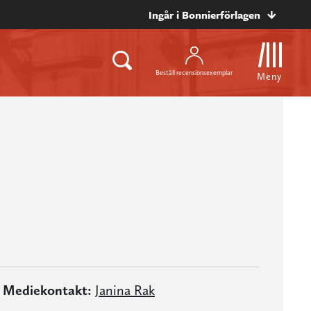
Ingår i Bonnierförlagen
Beställ recensionsexemplar
Meny
Mediekontakt:
Janina Rak