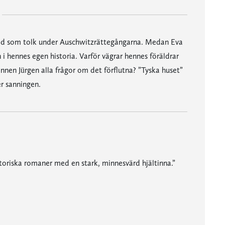
allad som tolk under Auschwitzrättegångarna. Medan Eva
n i hennes egen historia. Varför vägrar hennes föräldrar
ännen Jürgen alla frågor om det förflutna? ”Tyska huset”
r sanningen.
storiska romaner med en stark, minnesvärd hjältinna.”