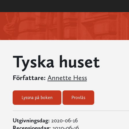
Tyska huset
Författare:
Annette Hess
Lyssna på boken
Provläs
Utgivningsdag:
2020-06-16
Recensionsdag:
2020-06-16