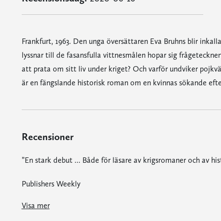
Frankfurt, 1963. Den unga översättaren Eva Bruhns blir ink
lyssnar till de fasansfulla vittnesmålen hopar sig frågeteckne
att prata om sitt liv under kriget? Och varför undviker pojkv
är en fängslande historisk roman om en kvinnas sökande efte
Recensioner
”En stark debut ... Både för läsare av krigsromaner och av hi
Publishers Weekly
"Där är bra driv i boken och författarinnan lyckas att omvandla ett stycke nutidshistoria till bästa underhållningsroman."
"Romanen är välskriven och fängslande. Den levandegör både förintelsens fasor, vilka framkommer under rättegången, och 60-talets vardagsliv då människor helst vill glömma och gå vidare. Såväl huvudpersonen som övriga karaktärer är mångbottnade och skildras på nära håll. Miljöerna är uttrycksfulla och tidstypiska. Översättningen är välgjord."
Visa mer