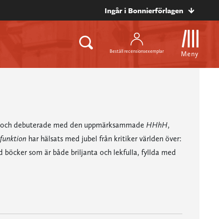
Ingår i Bonnierförlagen
Beställ recensionsexemplar
Meny
ektor och debuterade med den uppmärksammade
HHhH
,
 funktion
har hälsats med jubel från kritiker världen över:
 böcker som är både briljanta och lekfulla, fyllda med