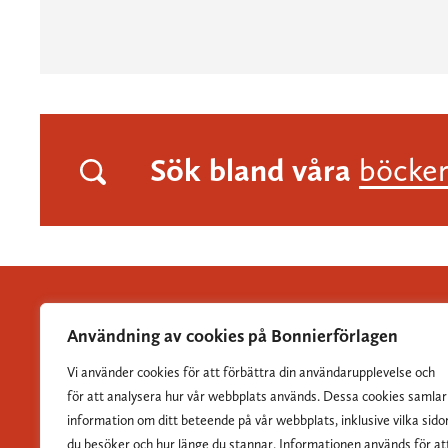
Sök bland våra
böcke
Användning av cookies på Bonnierförlagen
Vi använder cookies för att förbättra din användarupplevelse och
Albert Bonniers Förlag grundades 1837 och är Sveriges
för att analysera hur vår webbplats används. Dessa cookies samlar
största skönlitterära förlag.
information om ditt beteende på vår webbplats, inklusive vilka sido
du besöker och hur länge du stannar. Informationen används för at