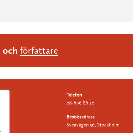
och
r
författare
Telefon
08-696 86 20
Besöksadress
Sveavägen 56, Stockholm
r
t