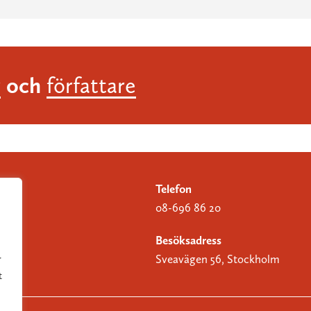
och
r
författare
Telefon
08-696 86 20
Besöksadress
Sveavägen 56, Stockholm
r
t