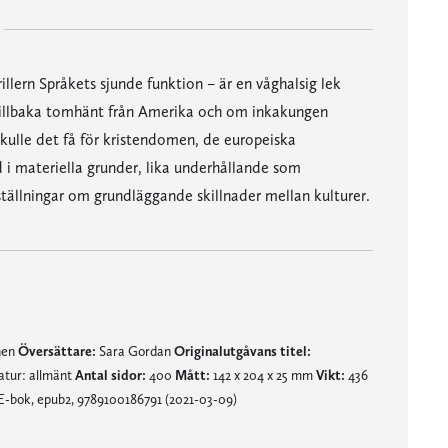
illern Språkets sjunde funktion – är en våghalsig lek
illbaka tomhänt från Amerika och om inkakungen
kulle det få för kristendomen, de europeiska
d i materiella grunder, lika underhållande som
tällningar om grundläggande skillnader mellan kulturer.
nen
Översättare:
Sara Gordan
Originalutgåvans titel:
atur: allmänt
Antal sidor:
400
Mått:
142 x 204 x 25 mm
Vikt:
436
E-bok, epub2, 9789100186791 (2021-03-09)