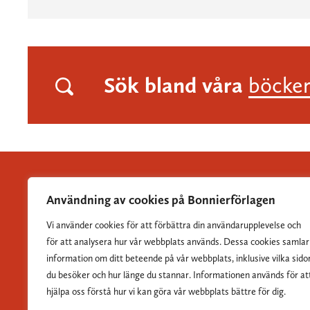
Sök bland våra
böcke
Användning av cookies på Bonnierförlagen
Vi använder cookies för att förbättra din användarupplevelse och
Albert Bonniers Förlag grundades 1837 och är Sveriges
för att analysera hur vår webbplats används. Dessa cookies samlar
största skönlitterära förlag.
information om ditt beteende på vår webbplats, inklusive vilka sido
du besöker och hur länge du stannar. Informationen används för at
hjälpa oss förstå hur vi kan göra vår webbplats bättre för dig.