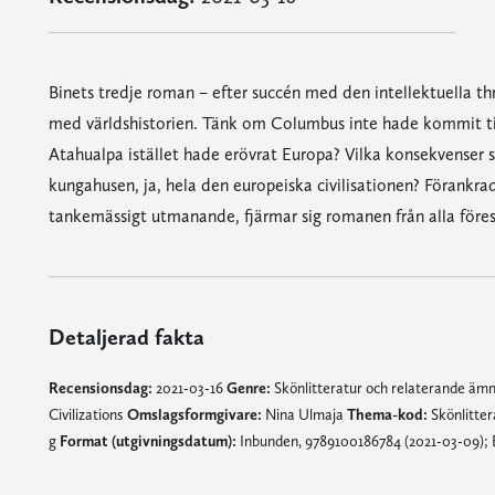
Binets tredje roman – efter succén med den intellektuella thr
med världshistorien. Tänk om Columbus inte hade kommit t
Atahualpa istället hade erövrat Europa? Vilka konsekvenser s
kungahusen, ja, hela den europeiska civilisationen? Förankra
tankemässigt utmanande, fjärmar sig romanen från alla föres
Detaljerad fakta
Recensionsdag:
2021-03-16
Genre:
Skönlitteratur och relaterande äm
Civilizations
Omslagsformgivare:
Nina Ulmaja
Thema-kod:
Skönlitter
g
Format (utgivningsdatum):
Inbunden, 9789100186784 (2021-03-09); 