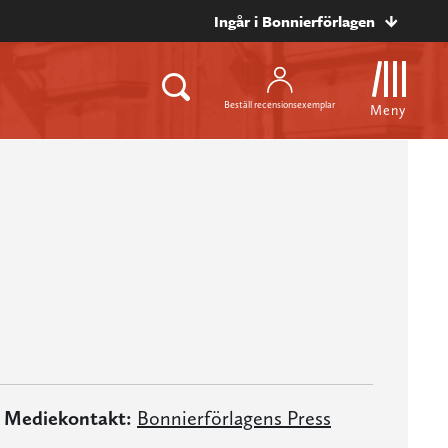
Ingår i Bonnierförlagen
Beställ recensionsexemplar
Meny
Mediekontakt:
Bonnierförlagens Press