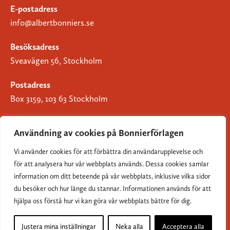
E-postadress
info@albertbonniers.se
Besöksadress
Sveavägen 56, Stockholm
Postadress
Box 3159, 103 63 Stockholm
Användning av cookies på Bonnierförlagen
Vi använder cookies för att förbättra din användarupplevelse och
Om Bonnierförlagen
för att analysera hur vår webbplats används. Dessa cookies samlar
Cookies
information om ditt beteende på vår webbplats, inklusive vilka sidor
du besöker och hur länge du stannar. Informationen används för att
Integritetspolicy
hjälpa oss förstå hur vi kan göra vår webbplats bättre för dig.
Justera mina inställningar
Neka alla
Acceptera alla