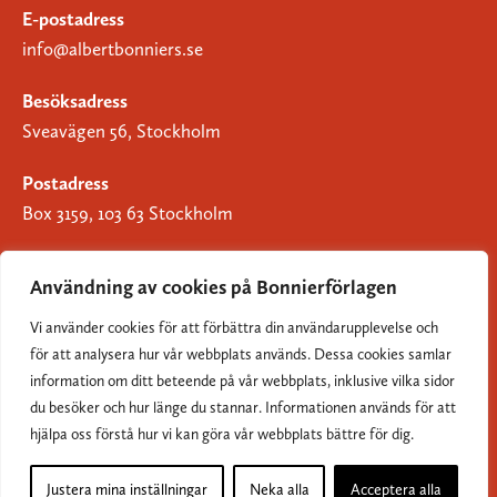
E-postadress
info@albertbonniers.se
Besöksadress
Sveavägen 56, Stockholm
Postadress
Box 3159, 103 63 Stockholm
Användning av cookies på Bonnierförlagen
Vi använder cookies för att förbättra din användarupplevelse och
Om Bonnierförlagen
för att analysera hur vår webbplats används. Dessa cookies samlar
Cookies
information om ditt beteende på vår webbplats, inklusive vilka sidor
du besöker och hur länge du stannar. Informationen används för att
Integritetspolicy
hjälpa oss förstå hur vi kan göra vår webbplats bättre för dig.
Justera mina inställningar
Neka alla
Acceptera alla