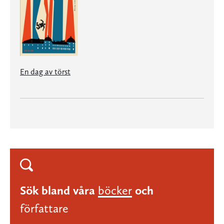
En dag av törst
Sök bland våra
böcker
och
författare