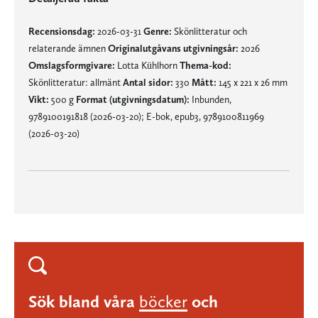
Recensionsdag:
2026-03-31
Genre:
Skönlitteratur och
relaterande ämnen
Originalutgåvans utgivningsår:
2026
Omslagsformgivare:
Lotta Kühlhorn
Thema-kod:
Skönlitteratur: allmänt
Antal sidor:
330
Mått:
145 x 221 x 26 mm
Vikt:
500 g
Format (utgivningsdatum):
Inbunden,
9789100191818 (2026-03-20); E-bok, epub3, 9789100811969
(2026-03-20)
Sök bland våra
böcker
och