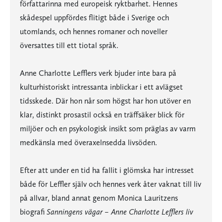
författarinna med europeisk ryktbarhet. Hennes
skådespel uppfördes flitigt både i Sverige och
utomlands, och hennes romaner och noveller
översattes till ett tiotal språk.
Anne Charlotte Lefflers verk bjuder inte bara på
kulturhistoriskt intressanta inblickar i ett avlägset
tidsskede. Där hon når som högst har hon utöver en
klar, distinkt prosastil också en träffsäker blick för
miljöer och en psykologisk insikt som präglas av varm
medkänsla med överaxelnsedda livsöden.
Efter att under en tid ha fallit i glömska har intresset
både för Leffler själv och hennes verk åter vaknat till liv
på allvar, bland annat genom Monica Lauritzens
biografi
Sanningens vägar – Anne Charlotte Lefflers liv