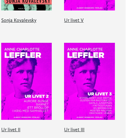
Sonja Kovalevsky
Ur livet V
Ur livet II
Ur livet III