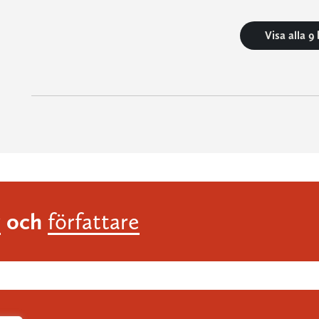
Visa alla 9
och
r
författare