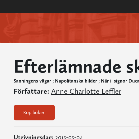
Efterlämnade sk
Sanningens vägar ; Napolitanska bilder ; När il signor Du
Författare:
Anne Charlotte Leffler
Köp boken
Utgivningsdag:
2015-05-04