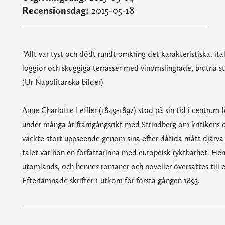
Recensionsdag:
2015-05-18
”Allt var tyst och dödt rundt omkring det karakteristiska, it
loggior och skuggiga terrasser med vinomslingrade, brutna 
(Ur Napolitanska bilder)
Anne Charlotte Leffler (1849-1892) stod på sin tid i centrum f
under många år framgångsrikt med Strindberg om kritikens o
väckte stort uppseende genom sina efter dåtida mått djärva 
talet var hon en författarinna med europeisk ryktbarhet. Hen
utomlands, och hennes romaner och noveller översattes till 
Efterlämnade skrifter 1 utkom för första gången 1893.