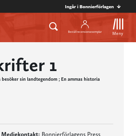
Ingår i Bonnierförlagen
Beställ recensionsexemplar
Meny
rifter 1
ca besöker sin landtegendom ; En ammas historia
Mediekontakt:
Bonnierförlagens Press