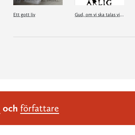
Ett gott liv
Gud, om vi ska talas vid du och jag måste jag vara helt ärlig
och
r
författare