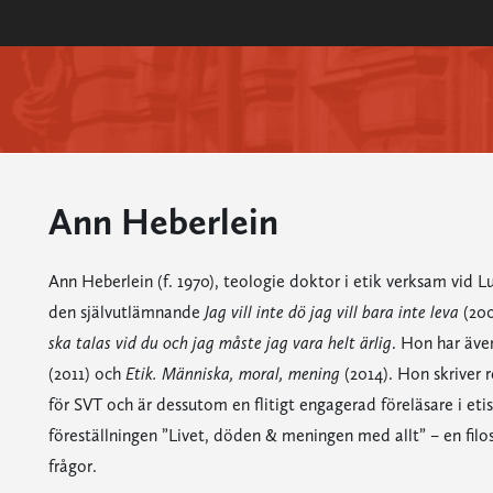
Ann Heberlein
Ann Heberlein (f. 1970), teologie doktor i etik verksam vid L
den självutlämnande
Jag vill inte dö jag vill bara inte leva
(200
ska talas vid du och jag måste jag vara helt ärlig
. Hon har även
(2011) och
Etik. Människa, moral, mening
(2014). Hon skriver
för SVT och är dessutom en flitigt engagerad föreläsare i eti
föreställningen ”Livet, döden & meningen med allt” – en filo
frågor.