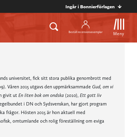
Ingår i Bonnierförlagen
Beställ recensionsexemplar
Meny
unds universitet, fick sitt stora publika genombrott med
9). Våren 2015 utgavs den uppmärksammade
Gud, om vi
 givit ut
En liten bok om ondska
(2010),
Ett gott liv
 regelbundet i DN och Sydsvenskan, har gjort program
ska frågor. Hösten 2015 är hon aktuell med
sofisk, omtumlande och rolig föreställning om eviga