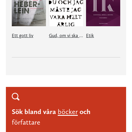
Ett gott liv
Gud, om vi ska talas vid du och jag måste jag vara helt ärlig
Etik
Sök bland våra
böcker
och
författare