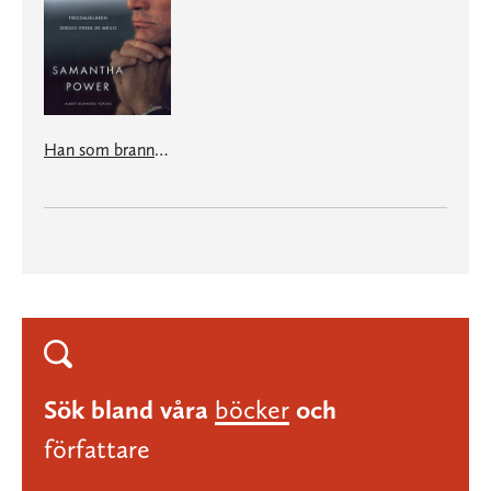
Han som brann för världen
Sök bland våra
böcker
och
författare