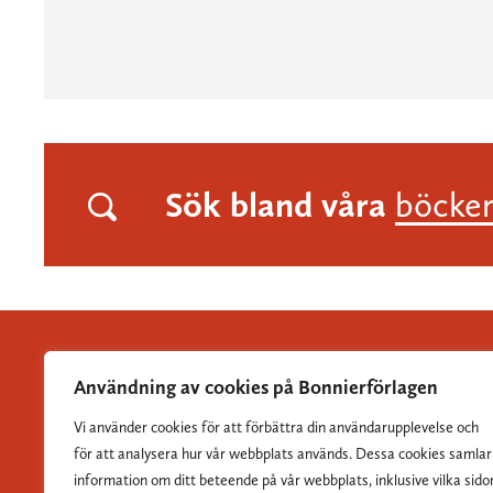
Sök bland våra
böcke
Användning av cookies på Bonnierförlagen
Vi använder cookies för att förbättra din användarupplevelse och
Albert Bonniers Förlag grundades 1837 och är Sveriges
för att analysera hur vår webbplats används. Dessa cookies samlar
största skönlitterära förlag.
information om ditt beteende på vår webbplats, inklusive vilka sido