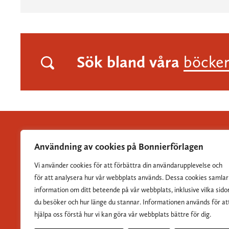
Sök bland våra
böcke
Användning av cookies på Bonnierförlagen
Vi använder cookies för att förbättra din användarupplevelse och
Albert Bonniers Förlag grundades 1837 och är Sveriges
för att analysera hur vår webbplats används. Dessa cookies samlar
största skönlitterära förlag.
information om ditt beteende på vår webbplats, inklusive vilka sido
du besöker och hur länge du stannar. Informationen används för at
hjälpa oss förstå hur vi kan göra vår webbplats bättre för dig.