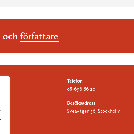
och
r
författare
Telefon
08-696 86 20
Besöksadress
Sveavägen 56, Stockholm
r
t