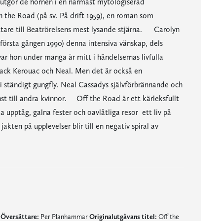
 utgör de hörnen i en närmast mytologiserad
n the Road (på sv. På drift 1959), en roman som
attare till Beatrörelsens mest lysande stjärna. Carolyn
 första gången 1990) denna intensiva vänskap, dels
r hon under många år mitt i händelsernas livfulla
Jack Kerouac och Neal. Men det är också en
 i ständigt gungfly. Neal Cassadys självförbrännande och
nst till andra kvinnor. Off the Road är ett kärleksfullt
 upptåg, galna fester och oavlåtliga resor  ett liv på
jakten på upplevelser blir till en negativ spiral av
p
Översättare:
Per Planhammar
Originalutgåvans titel:
Off the