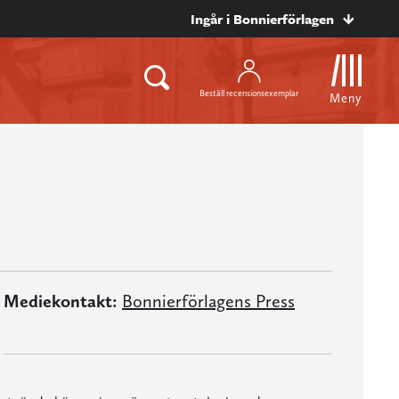
Ingår i Bonnierförlagen
Beställ recensionsexemplar
Meny
Mediekontakt:
Bonnierförlagens Press