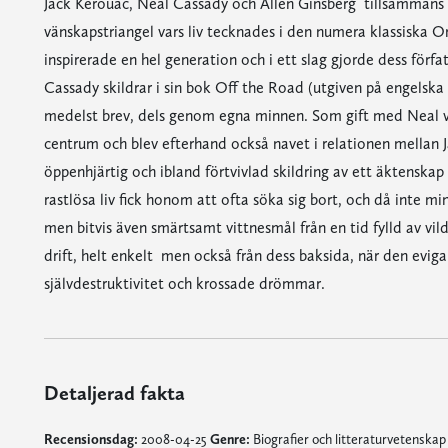
Jack Kerouac, Neal Cassady och Allen Ginsberg  tillsammans
vänskapstriangel vars liv tecknades i den numera klassiska O
inspirerade en hel generation och i ett slag gjorde dess förf
Cassady skildrar i sin bok Off the Road (utgiven på engelska
medelst brev, dels genom egna minnen. Som gift med Neal va
centrum och blev efterhand också navet i relationen mellan 
öppenhjärtig och ibland förtvivlad skildring av ett äktenskap
rastlösa liv fick honom att ofta söka sig bort, och då inte mi
men bitvis även smärtsamt vittnesmål från en tid fylld av vilda
drift, helt enkelt  men också från dess baksida, när den eviga 
självdestruktivitet och krossade drömmar.
Detaljerad fakta
Recensionsdag:
2008-04-25
Genre:
Biografier och litteraturvetenska