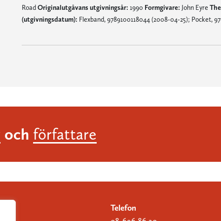
Road
Originalutgåvans utgivningsår:
1990
Formgivare:
John Eyre
The
(utgivningsdatum):
Flexband, 9789100118044 (2008-04-25); Pocket, 9
och
r
författare
Telefon
08-696 86 20