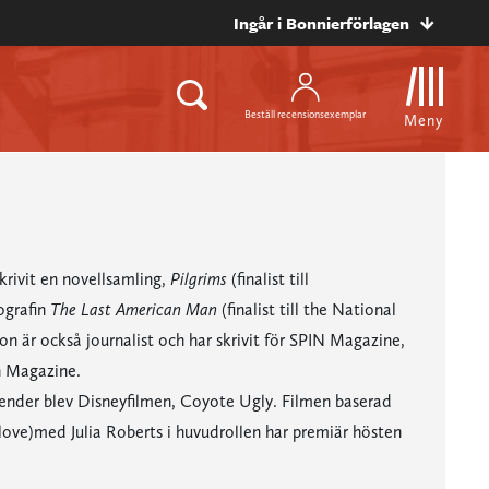
Ingår i Bonnierförlagen
Beställ recensionsexemplar
Meny
krivit en novellsamling,
Pilgrims
(finalist till
ografin
The Last American Man
(finalist till the National
 är också journalist och har skrivit för SPIN Magazine,
 Magazine.
nder blev Disneyfilmen, Coyote Ugly. Filmen baserad
 love)med Julia Roberts i huvudrollen har premiär hösten