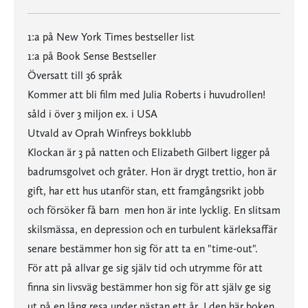
1:a på New York Times bestseller list
1:a på Book Sense Bestseller
Översatt till 36 språk
Kommer att bli film med Julia Roberts i huvudrollen!
såld i över 3 miljon ex. i USA
Utvald av Oprah Winfreys bokklubb
Klockan är 3 på natten och Elizabeth Gilbert ligger på
badrumsgolvet och gråter. Hon är drygt trettio, hon är
gift, har ett hus utanför stan, ett framgångsrikt jobb
och försöker få barn  men hon är inte lycklig. En slitsam
skilsmässa, en depression och en turbulent kärleksaffär
senare bestämmer hon sig för att ta en "time-out".
För att på allvar ge sig själv tid och utrymme för att
finna sin livsväg bestämmer hon sig för att själv ge sig
ut på en lång resa under nästan ett år. I den här boken