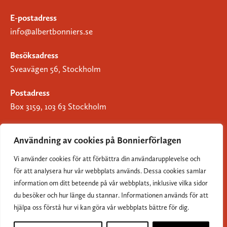
E-postadress
info@albertbonniers.se
Besöksadress
Sveavägen 56, Stockholm
Postadress
Box 3159, 103 63 Stockholm
Användning av cookies på Bonnierförlagen
Vi använder cookies för att förbättra din användarupplevelse och
Om Bonnierförlagen
för att analysera hur vår webbplats används. Dessa cookies samlar
Cookies
information om ditt beteende på vår webbplats, inklusive vilka sidor
du besöker och hur länge du stannar. Informationen används för att
Integritetspolicy
hjälpa oss förstå hur vi kan göra vår webbplats bättre för dig.