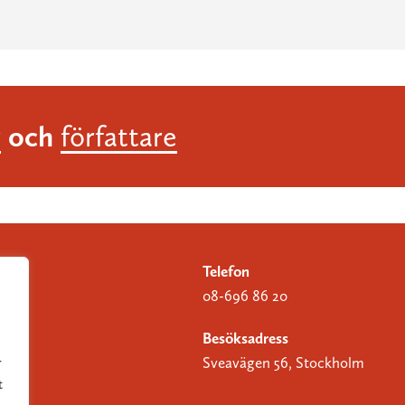
och
r
författare
Telefon
08-696 86 20
Besöksadress
Sveavägen 56, Stockholm
r
t