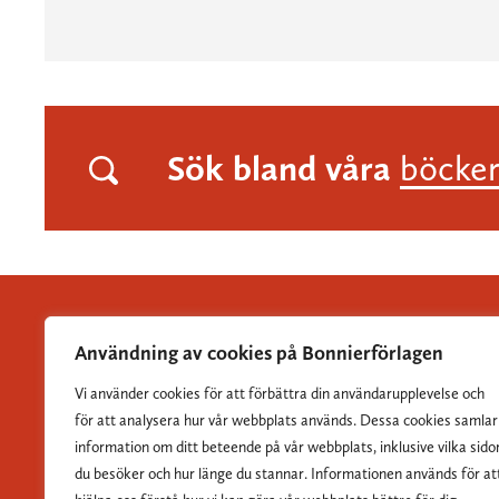
Sök bland våra
böcke
Användning av cookies på Bonnierförlagen
Vi använder cookies för att förbättra din användarupplevelse och
Albert Bonniers Förlag grundades 1837 och är Sveriges
för att analysera hur vår webbplats används. Dessa cookies samlar
största skönlitterära förlag.
information om ditt beteende på vår webbplats, inklusive vilka sido
du besöker och hur länge du stannar. Informationen används för at