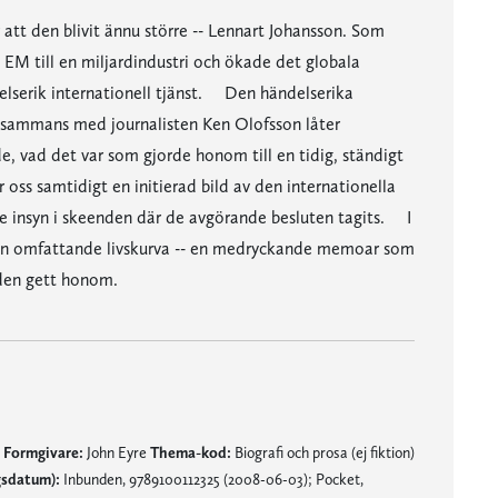
r att den blivit ännu större -- Lennart Johansson. Som
M till en miljardindustri och ökade det globala
ytelserik internationell tjänst. Den händelserika
llsammans med journalisten Ken Olofsson låter
, vad det var som gjorde honom till en tidig, ständigt
ss samtidigt en initierad bild av den internationella
nde insyn i skeenden där de avgörande besluten tagits. I
v sin omfattande livskurva -- en medryckande memoar som
 den gett honom.
p
Formgivare:
John Eyre
Thema-kod:
Biografi och prosa (ej fiktion)
gsdatum):
Inbunden, 9789100112325 (2008-06-03); Pocket,