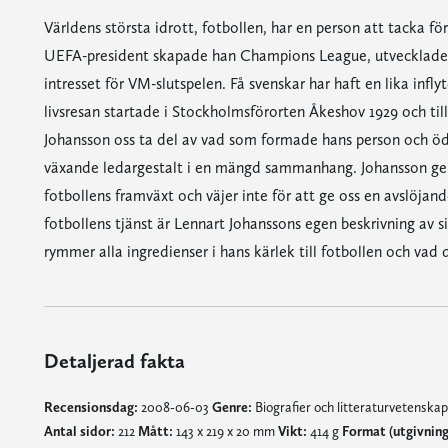
Världens största idrott, fotbollen, har en person att tacka fö
UEFA-president skapade han Champions League, utvecklade E
intresset för VM-slutspelen. Få svenskar har haft en lika infl
livsresan startade i Stockholmsförorten Åkeshov 1929 och ti
Johansson oss ta del av vad som formade hans person och öde
växande ledargestalt i en mängd sammanhang. Johansson ger o
fotbollens framväxt och väjer inte för att ge oss en avslöja
fotbollens tjänst är Lennart Johanssons egen beskrivning a
rymmer alla ingredienser i hans kärlek till fotbollen och vad
Detaljerad fakta
Recensionsdag:
2008-06-03
Genre:
Biografier och litteraturvetenska
Antal sidor:
212
Mått:
143 x 219 x 20 mm
Vikt:
414 g
Format (utgivnin