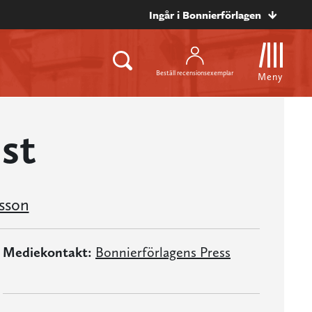
Ingår i Bonnierförlagen
Beställ recensionsexemplar
Meny
nst
sson
Mediekontakt:
Bonnierförlagens Press