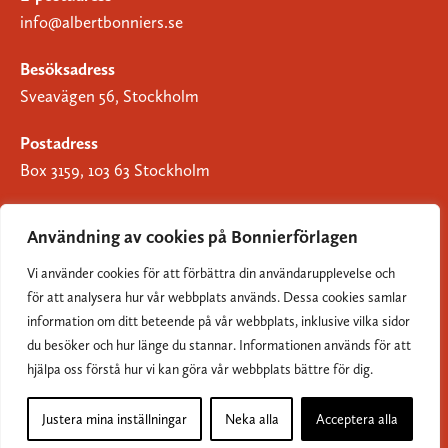
info@albertbonniers.se
Besöksadress
Sveavägen 56, Stockholm
Postadress
Box 3159, 103 63 Stockholm
Användning av cookies på Bonnierförlagen
Vi använder cookies för att förbättra din användarupplevelse och
Om Bonnierförlagen
för att analysera hur vår webbplats används. Dessa cookies samlar
Cookies
information om ditt beteende på vår webbplats, inklusive vilka sidor
du besöker och hur länge du stannar. Informationen används för att
Integritetspolicy
hjälpa oss förstå hur vi kan göra vår webbplats bättre för dig.
Justera mina inställningar
Neka alla
Acceptera alla