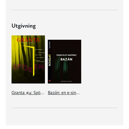
Utgivning
Granta #4: Spöken
Bazán: en e-singel ur Granta #4