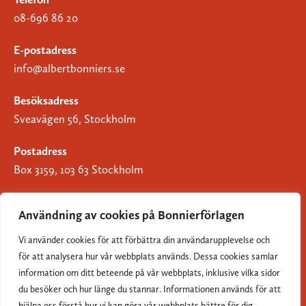
08-696 86 20
E-postadress
info@albertbonniers.se
Besöksadress
Sveavägen 56, Stockholm
Postadress
Box 3159, 103 63 Stockholm
Användning av cookies på Bonnierförlagen
Vi använder cookies för att förbättra din användarupplevelse och
Om Bonnierförlagen
för att analysera hur vår webbplats används. Dessa cookies samlar
Cookies
information om ditt beteende på vår webbplats, inklusive vilka sidor
du besöker och hur länge du stannar. Informationen används för att
Integritetspolicy
hjälpa oss förstå hur vi kan göra vår webbplats bättre för dig.