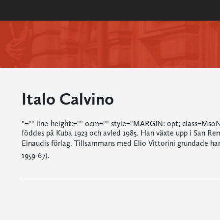
Italo Calvino
"="" line-height:="" 0cm="" style="MARGIN: 0pt; class=MsoNo
föddes på Kuba 1923 och avled 1985. Han växte upp i San Rem
Einaudis förlag. Tillsammans med Elio Vittorini grundade han d
1959-67).