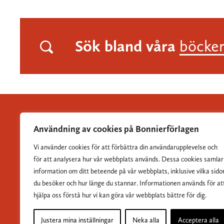
Sök bland våra
böcke
Användning av cookies på Bonnierförlagen
Vi använder cookies för att förbättra din användarupplevelse och
Albert Bonniers Förlag grundades 1837 och är Sveriges
för att analysera hur vår webbplats används. Dessa cookies samlar
största skönlitterära förlag.
information om ditt beteende på vår webbplats, inklusive vilka sido
du besöker och hur länge du stannar. Informationen används för at
hjälpa oss förstå hur vi kan göra vår webbplats bättre för dig.
Justera mina inställningar
Neka alla
Acceptera alla