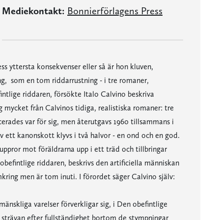
Mediekontakt:
Bonnierförlagens Press
ess yttersta konsekvenser eller så är hon kluven,
ing, som en tom riddarrustning - i tre romaner,
tlige riddaren, försökte Italo Calvino beskriva
g mycket från Calvinos tidiga, realistiska romaner: tre
erades var för sig, men återutgavs 1960 tillsammans i
ett kanonskott klyvs i två halvor - en ond och en god.
uppror mot föräldrarna upp i ett träd och tillbringar
obefintlige riddaren, beskrivs den artificiella människan
kring men är tom inuti. I förordet säger Calvino själv:
mänskliga varelser förverkligar sig, i Den obefintlige
 strävan efter fullständighet bortom de stympningar