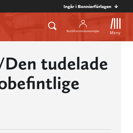
Ingår i Bonnierförlagen
Beställ recensionsexemplar
Meny
/Den tudelade
befintlige