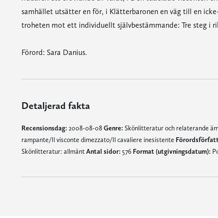
samhället utsätter en för, i Klätterbaronen en väg till en ic
troheten mot ett individuellt självbestämmande: Tre steg i rik
Förord: Sara Danius.
Detaljerad fakta
Recensionsdag:
2008-08-08
Genre:
Skönlitteratur och relaterande 
rampante/Il visconte dimezzato/Il cavaliere inesistente
Förordsförfatt
Skönlitteratur: allmänt
Antal sidor:
576
Format (utgivningsdatum):
Po