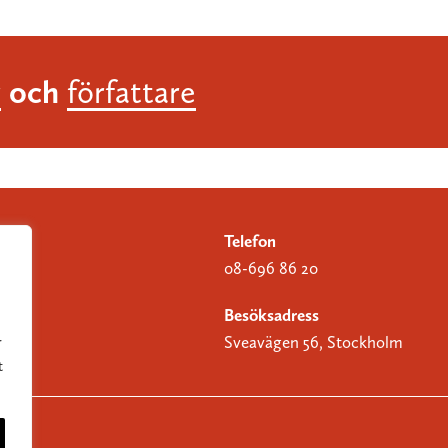
och
r
författare
Telefon
08-696 86 20
Besöksadress
Sveavägen 56, Stockholm
r
t