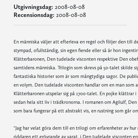
Utgivningsdag:
2008-08-08
Recensionsdag:
2008-08-08
En människa väljer att efterleva en regel och följer den till d
stympad, ofullständig, sin egen fiende eller så är hon ingent
Klätterbaronen, Den tudelade visconten respektive Den obefin
samtidens människa. Trilogin som skrevs på 50-talet skilde si
fantastiska historier som är som mångtydiga sagor. De public
en volym. Den tudelade visconten handlar om en man som av 
Klätterbaronen utspelar sig på 1700-talet. En pojke klättrar i 
sedan hela sitt liv i trädkronorna. I romanen om Agilulf, Den 
som bara fungerar på ett abstrakt vis, en rustning som går om
"Jag har velat göra dem till en trilogi om erfarenheter av hur 
riddaren ett erövrande av varat, i Den tudelade visconten en