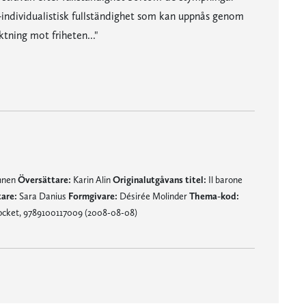
ke-individualistisk fullständighet som kan uppnås genom
tning mot friheten..."
ämnen
Översättare:
Karin Alin
Originalutgåvans titel:
Il barone
are:
Sara Danius
Formgivare:
Désirée Molinder
Thema-kod:
cket, 9789100117009 (2008-08-08)