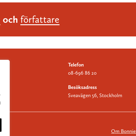
och
r
författare
Telefon
08-696 86 20
Besöksadress
Sveavägen 56, Stockholm
r
t
Om Bonnier