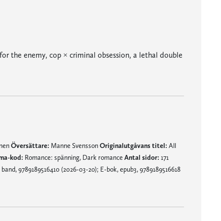
 for the enemy, cop × criminal obsession, a lethal double
mnen
Översättare:
Manne Svensson
Originalutgåvans titel:
All
ma-kod:
Romance: spänning, Dark romance
Antal sidor:
171
band, 9789189516410 (2026-03-20); E-bok, epub3, 9789189516618