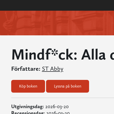
Mindf*ck: Alla 
Författare:
ST Abby
Köp boken
Lyssna på boken
Utgivningsdag:
2026-03-20
Recensionsdag:
2026-03-20