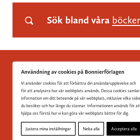
Sök bland våra
böcke
Användning av cookies på Bonnierförlagen
Vi använder cookies för att förbättra din användarupplevelse och
Albert Bonniers Förlag grundades 1837 och är Sveriges
för att analysera hur vår webbplats används. Dessa cookies samlar
största skönlitterära förlag.
information om ditt beteende på vår webbplats, inklusive vilka sido
du besöker och hur länge du stannar. Informationen används för at
hjälpa oss förstå hur vi kan göra vår webbplats bättre för dig.
Justera mina inställningar
Neka alla
Acceptera alla