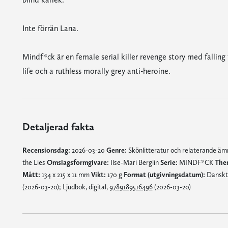
Inte förrän Lana.
Mindf*ck är en female serial killer revenge story med falling
life och a ruthless morally grey anti-heroine.
Detaljerad fakta
Recensionsdag:
2026-03-20
Genre:
Skönlitteratur och relaterande ä
the Lies
Omslagsformgivare:
Ilse-Mari Berglin
Serie:
MINDF*CK
The
Mått:
134 x 215 x 11 mm
Vikt:
170 g
Format (utgivningsdatum):
Danskt 
(2026-03-20); Ljudbok, digital,
9789189516496
(2026-03-20)