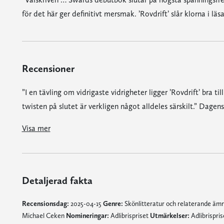
för det här ger definitivt mersmak. ’Rovdrift’ slår klorna i l
Recensioner
”I en tävling om vidrigaste vidrigheter ligger ’Rovdrift’ bra t
twisten på slutet är verkligen något alldeles särskilt.” Dagen
”Välskriven … Swärds debutbok slutar på högsta spänningsfrekvens och antyder att uppföljare kommer, vilket är tur, för det hä
"'Rovdrift' är en riktigt välskriven debutdeckare ... författarna lyckas väldigt väl med att skapa spänning från första början till sista sidan och det är svårt att slu
Visa mer
Detaljerad fakta
Recensionsdag:
2025-04-15
Genre:
Skönlitteratur och relaterande ä
Michael Ceken
Nomineringar:
Adlibrispriset
Utmärkelser:
Adlibrispri