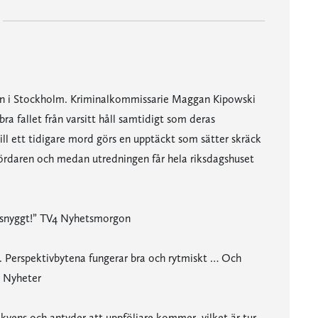
nen i Stockholm. Kriminalkommissarie Maggan Kipowski
ra fallet från varsitt håll samtidigt som deras
till ett tidigare mord görs en upptäckt som sätter skräck
a mördaren och medan utredningen får hela riksdagshuset
t snyggt!” TV4 Nyhetsmorgon
ill. Perspektivbytena fungerar bra och rytmiskt … Och
s Nyheter
kvens och antyder att uppföljare kommer, vilket är tur,