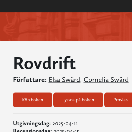
Rovdrift
Författare:
Elsa Swärd
,
Cornelia Swärd
Köp boken
Lyssna på boken
Provläs
Utgivningsdag:
2025-04-11
Recensionsdag:
2025-04-15