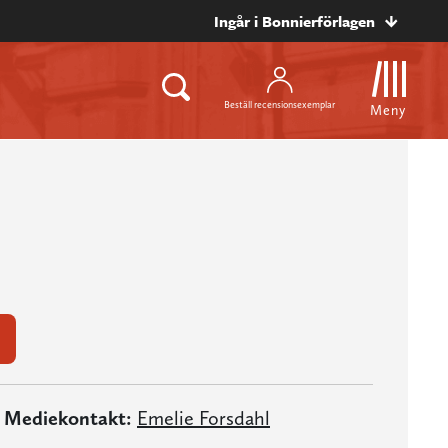
Ingår i Bonnierförlagen
Beställ recensionsexemplar
Meny
Mediekontakt:
Emelie Forsdahl