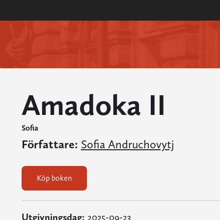
Amadoka II
Sofia
Författare:
Sofia Andruchovytj
Köp boken
Utgivningsdag:
2025-09-23