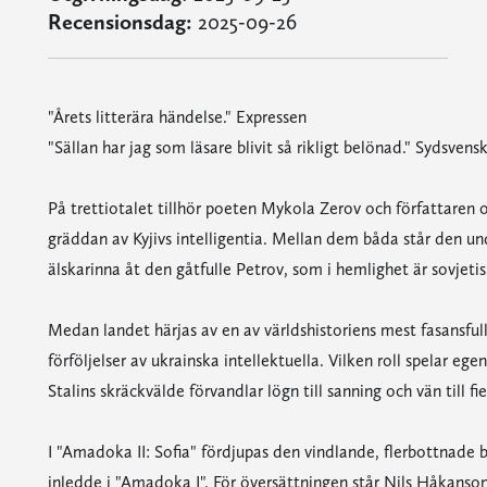
Recensionsdag:
2025-09-26
"Årets litterära händelse." Expressen
"Sällan har jag som läsare blivit så rikligt belönad." Sydsvens
På trettiotalet tillhör poeten Mykola Zerov och författare
gräddan av Kyjivs intelligentia. Mellan dem båda står den u
älskarinna åt den gåtfulle Petrov, som i hemlighet är sovjeti
Medan landet härjas av en av världshistoriens mest fasansful
förföljelser av ukrainska intellektuella. Vilken roll spelar eg
Stalins skräckvälde förvandlar lögn till sanning och vän till fi
I "Amadoka II: Sofia" fördjupas den vindlande, flerbottnade
inledde i "Amadoka I". För översättningen står Nils Håkanson