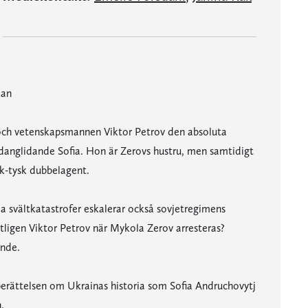
kan
n och vetenskapsmannen Viktor Petrov den absoluta
ndanglidande Sofia. Hon är Zerovs hustru, men samtidigt
sk-tysk dubbelagent.
la svältkatastrofer eskalerar också sovjetregimens
entligen Viktor Petrov när Mykola Zerov arresteras?
ende.
 berättelsen om Ukrainas historia som Sofia Andruchovytj
.