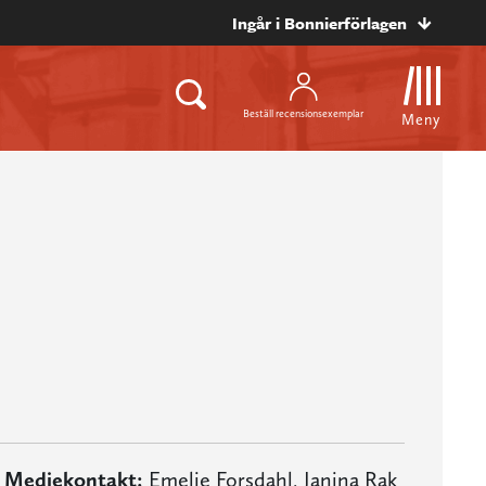
Ingår i Bonnierförlagen
Beställ recensionsexemplar
Meny
Mediekontakt:
Emelie Forsdahl
,
Janina Rak