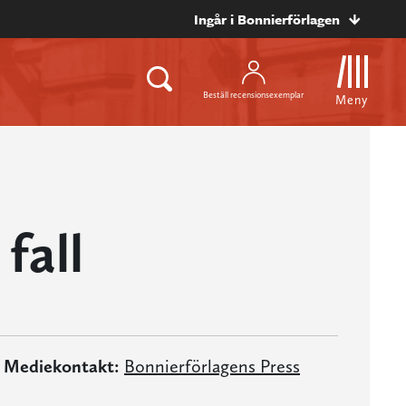
Ingår i Bonnierförlagen
Beställ recensionsexemplar
Meny
fall
Mediekontakt:
Bonnierförlagens Press