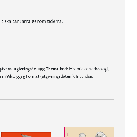
itiska tänkarna genom tiderna.
gåvans utgivningsår:
1993
Thema-kod:
Historia och arkeologi,
7 mm
Vikt:
559 g
Format (utgivningsdatum):
Inbunden,