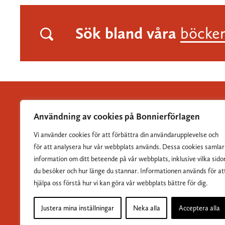
Sök bland våra
böcke
Användning av cookies på Bonnierförlagen
Vi använder cookies för att förbättra din användarupplevelse och
Albert Bonniers Förlag grundades 1837 och är Sveriges
för att analysera hur vår webbplats används. Dessa cookies samlar
största skönlitterära förlag.
information om ditt beteende på vår webbplats, inklusive vilka sido
du besöker och hur länge du stannar. Informationen används för at
hjälpa oss förstå hur vi kan göra vår webbplats bättre för dig.
Justera mina inställningar
Neka alla
Acceptera alla