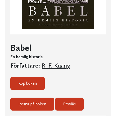
Babel
En hemlig historia
Författare:
R. F. Kuang
Köp boken
Lyssna på boken
Provläs