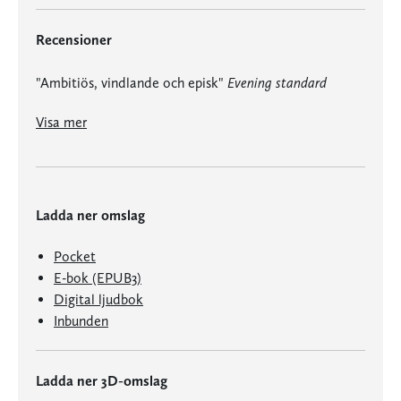
Recensioner
"Ambitiös, vindlande och episk"
Evening standard
"Babel är en bladvändare, en mustig campusroman med plugg i stearinljussken, högdragna professorer, ångande scones och roddtävlingar." Lyra Ekström Lindbäck, Expressen
"Detta är en spännande, tänkvärd men framför allt fascinerande originell roman om språk, historia och filosofi där de fyra huvudpersonerna på olika sätt personifierar kolonialt och patriarkalt förtryck."
Visa mer
Ladda ner omslag
Pocket
E-bok (EPUB3)
Digital ljudbok
Inbunden
Ladda ner 3D-omslag