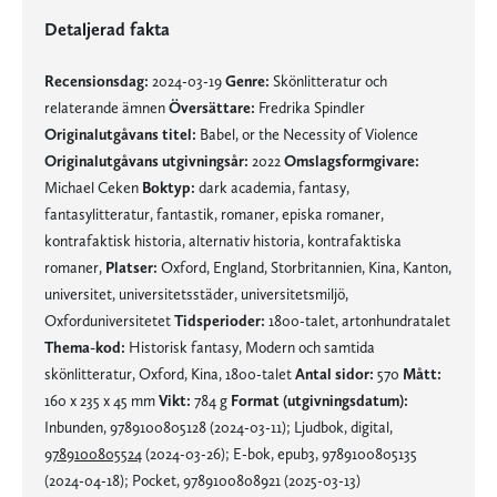
Detaljerad fakta
Recensionsdag:
2024-03-19
Genre:
Skönlitteratur och
relaterande ämnen
Översättare:
Fredrika Spindler
Originalutgåvans titel:
Babel, or the Necessity of Violence
Originalutgåvans utgivningsår:
2022
Omslagsformgivare:
Michael Ceken
Boktyp:
dark academia, fantasy,
fantasylitteratur, fantastik, romaner, episka romaner,
kontrafaktisk historia, alternativ historia, kontrafaktiska
romaner,
Platser:
Oxford, England, Storbritannien, Kina, Kanton,
universitet, universitetsstäder, universitetsmiljö,
Oxforduniversitetet
Tidsperioder:
1800-talet, artonhundratalet
Thema-kod:
Historisk fantasy, Modern och samtida
skönlitteratur, Oxford, Kina, 1800-talet
Antal sidor:
570
Mått:
160 x 235 x 45 mm
Vikt:
784 g
Format (utgivningsdatum):
Inbunden, 9789100805128 (2024-03-11); Ljudbok, digital,
9789100805524
(2024-03-26); E-bok, epub3, 9789100805135
(2024-04-18); Pocket, 9789100808921 (2025-03-13)