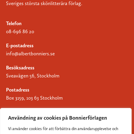
Sveriges största skönlitterära förlag.
Telefon
08-696 86 20
E-postadress
info@albertbonniers.se
Besöksadress
Sveavägen 56, Stockholm
Postadress
Box 3159, 103 63 Stockholm
Användning av cookies på Bonnierförlagen
Vi använder cookies för att förbättra din användarupplevelse och
Om Bonnierförlagen