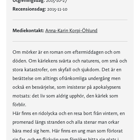
Utgivningsdag:
2015-10-27
Recensionsdag:
2015-11-10
Mediekontakt:
Anna-Karin Korpi-Öhlund
Om mörker är en roman om eftermiddagen och om
döden. Om kärlekens svärta och naturens, om små och
stora katastrofer, om skyfall och sjukdom. Det är en
berättelse om alltings ofrånkomliga undergång men
också en besvärjelse, som insisterar på apokalypsens
motsats: det liv som aldrig upphör, den kärlek som
förblir.
Här finns en ridolycka och en resa bort från vintern, en
promenad längs stranden och alla stenar man orkar
bära med sig hem. Här finns en ung man som förlorat
sin far, och en flickvän som försöker hitta sin plats i