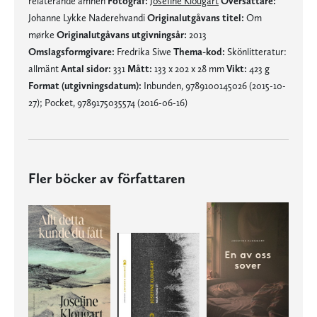
relaterande ämnen
Fotograf:
Josefine Klougart
Översättare:
Johanne Lykke Naderehvandi
Originalutgåvans titel:
Om
mørke
Originalutgåvans utgivningsår:
2013
Omslagsformgivare:
Fredrika Siwe
Thema-kod:
Skönlitteratur:
allmänt
Antal sidor:
331
Mått:
133 x 202 x 28 mm
Vikt:
423 g
Format (utgivningsdatum):
Inbunden, 9789100145026 (2015-10-
27); Pocket, 9789175035574 (2016-06-16)
Fler böcker av författaren