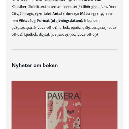
Klassiker, Skönlitterära teman: identitet / tillhörighet, New York
City, Chicago, 1920-talet
Antal sidor:
150
Mått:
133 x 193 x 20
mm
Vikt:
267 g
Format (utgivningsdatum):
Inbunden,
9789100194116 (2022-08-01); E-bok, epub2, 9789100194123 (2022-
08-01); Ljudbok, digital,
9789100197902
(2022-08-09)
Nyheter om boken