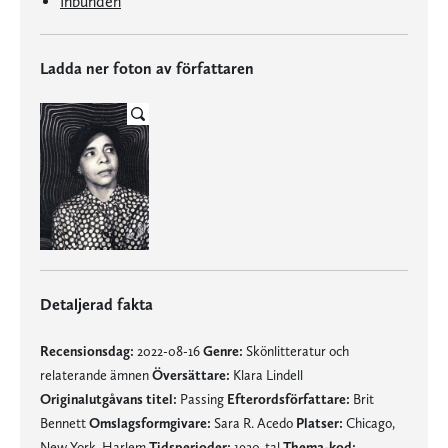
Inbunden
Ladda ner foton av författaren
Detaljerad fakta
Recensionsdag:
2022-08-16
Genre:
Skönlitteratur och
relaterande ämnen
Översättare:
Klara Lindell
Originalutgåvans titel:
Passing
Efterordsförfattare:
Brit
Bennett
Omslagsformgivare:
Sara R. Acedo
Platser:
Chicago,
New York, Harlem
Tidsperioder:
1920-tal
Thema-kod: