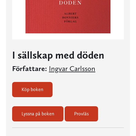
I sällskap med döden
Författare:
Ingvar Carlsson
Köp boken
Lyssna på boken
Provläs