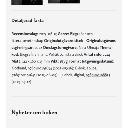
Detaljerad fakta
Recensionsdag:
2023-06-13
Genre:
Biografier och
litteraturvetenskap
Originalutgåvans titel:
-
Originalutgåvans
utgivningsår:
2022
Omslagsformgivare:
Nina Ulmaja
Thema-
kod:
Biografi: allmänt, Politik och statsskick
Antal sidor:
214
Mått:
112 x 160 x 15 mm
Vikt:
183 g
Format (utgivningsdatum):
Klotband, 9789100191634 (2023-05-26); E-bok, epub2,
9789100191641 (2023-06-09); Ljudbok, digital,
9789100198855
(2023-07-12)
Nyheter om boken