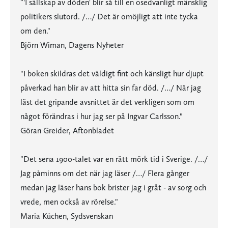
”'I sällskap av döden' blir så till en osedvanligt mänsklig
politikers slutord. /…/ Det är omöjligt att inte tycka
om den."
Björn Wiman, Dagens Nyheter
"I boken skildras det väldigt fint och känsligt hur djupt
påverkad han blir av att hitta sin far död. /…/ När jag
läst det gripande avsnittet är det verkligen som om
något förändras i hur jag ser på Ingvar Carlsson."
Göran Greider, Aftonbladet
"Det sena 1900-talet var en rätt mörk tid i Sverige. /…/
Jag påminns om det när jag läser /…/ Flera gånger
medan jag läser hans bok brister jag i gråt - av sorg och
vrede, men också av rörelse."
Maria Küchen, Sydsvenskan