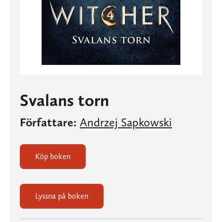
Svalans torn
Författare:
Andrzej Sapkowski
Köp boken
Lyssna på boken