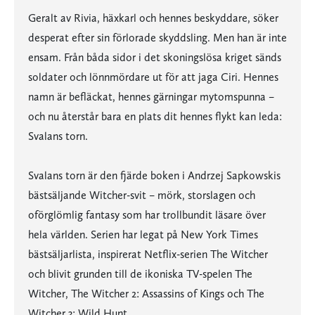
Geralt av Rivia, häxkarl och hennes beskyddare, söker
desperat efter sin förlorade skyddsling. Men han är inte
ensam. Från båda sidor i det skoningslösa kriget sänds
soldater och lönnmördare ut för att jaga Ciri. Hennes
namn är befläckat, hennes gärningar mytomspunna –
och nu återstår bara en plats dit hennes flykt kan leda:
Svalans torn.
Svalans torn är den fjärde boken i Andrzej Sapkowskis
bästsäljande Witcher-svit – mörk, storslagen och
oförglömlig fantasy som har trollbundit läsare över
hela världen. Serien har legat på New York Times
bästsäljarlista, inspirerat Netflix-serien The Witcher
och blivit grunden till de ikoniska TV-spelen The
Witcher, The Witcher 2: Assassins of Kings och The
Witcher 3: Wild Hunt.