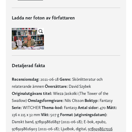
Ladda ner foton av författaren
Detaljerad fakta
Recensionsdag:
2021-06-18
Genre:
Skönlitteratur och
relaterande ämnen
Översättare:
David Szybek
Originalutgåvans titel:
Wieza Jaskolki (The Tower of the
Swallow)
Omslagsformgivare:
Nils Olsson
Boktyp:
Fantasy
Serie:
WITCHER
Thema-kod:
Fantasy
Antal sidor:
470
Mått:
136 x 215 x 32 mm
Vikt:
507 g
Format (utgivningsdatum):
Danskt band, 9789198616897 (2021-06-18); E-bok, epub2,
9789198616903 (2021-06-18); Ljudbok, digital,
9789198617016