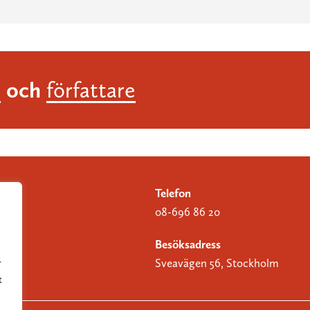
och
r
författare
Telefon
08-696 86 20
Besöksadress
Sveavägen 56, Stockholm
r
t