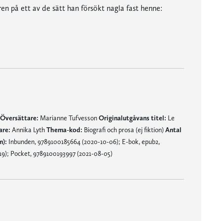
ren på ett av de sätt han försökt nagla fast henne:
Översättare:
Marianne Tufvesson
Originalutgåvans titel:
Le
are:
Annika Lyth
Thema-kod:
Biografi och prosa (ej fiktion)
Antal
m):
Inbunden, 9789100185664 (2020-10-06); E-bok, epub2,
9); Pocket, 9789100193997 (2021-08-05)