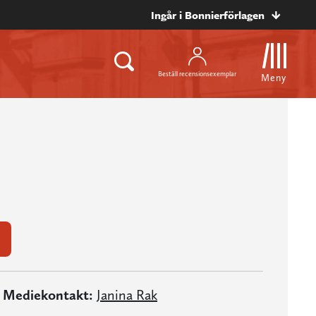
Ingår i Bonnierförlagen
Beställ recensionsexemplar
Meny
Mediekontakt:
Janina Rak