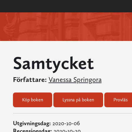
Samtycket
Författare:
Vanessa Springora
Köp boken
Lyssna på boken
Provläs
Utgivningsdag:
2020-10-06
Recensionsdag:
2020-10-20