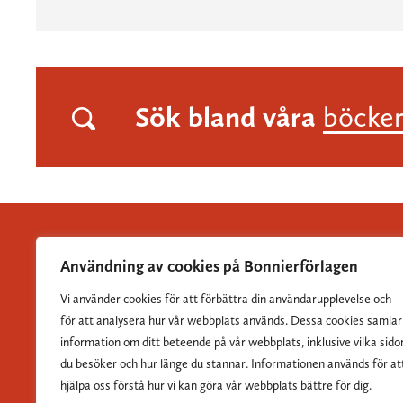
Sök bland våra
böcke
Användning av cookies på Bonnierförlagen
Vi använder cookies för att förbättra din användarupplevelse och
Albert Bonniers Förlag grundades 1837 och är Sveriges
för att analysera hur vår webbplats används. Dessa cookies samlar
största skönlitterära förlag.
information om ditt beteende på vår webbplats, inklusive vilka sido
du besöker och hur länge du stannar. Informationen används för at
hjälpa oss förstå hur vi kan göra vår webbplats bättre för dig.