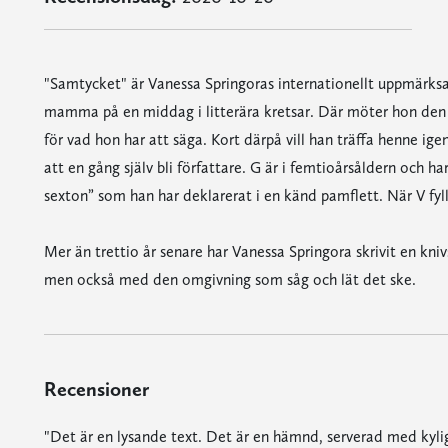
"Samtycket" är Vanessa Springoras internationellt uppmärks
mamma på en middag i litterära kretsar. Där möter hon den 
för vad hon har att säga. Kort därpå vill han träffa henne ig
att en gång själv bli författare. G är i femtioårsåldern och h
sexton” som han har deklarerat i en känd pamflett. När V fyll
Mer än trettio år senare har Vanessa Springora skrivit en 
men också med den omgivning som såg och lät det ske.
Recensioner
"Det är en lysande text. Det är en hämnd, serverad med kylig