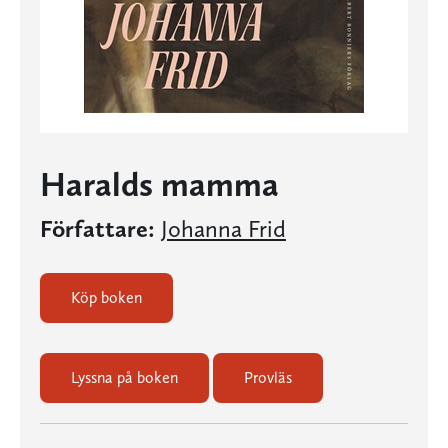
Haralds mamma
Författare:
Johanna Frid
Köp boken
Lyssna på boken
Provläs