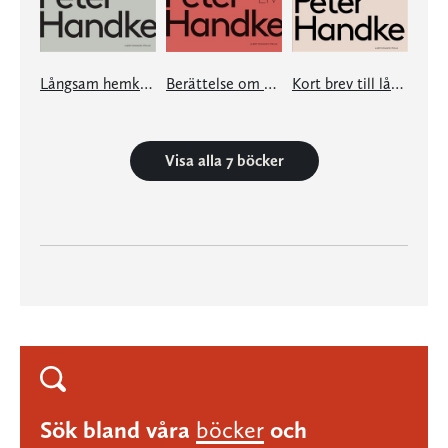
Långsam hemkomst
Berättelse om ett liv
Kort brev till långt farväl
Visa alla 7 böcker
Sök bland våra
böcker
och