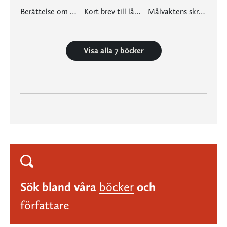
Berättelse om ett liv
Kort brev till långt farväl
Målvaktens skräck vid straffspark
Visa alla 7 böcker
Sök bland våra
böcker
och
författare