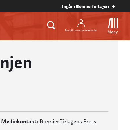
Ingår i Bonnierförlagen
Beställ recensionsexemplar
Meny
injen
Mediekontakt:
Bonnierförlagens Press