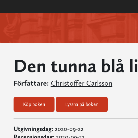
Den tunna blå l
Författare:
Christoffer Carlsson
Köp boken
Lyssna på boken
Utgivningsdag:
2020-09-22
Recensionsdag:
2020-09-22