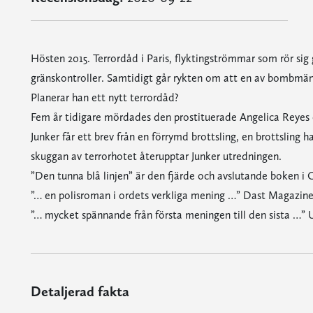
Hösten 2015. Terrordåd i Paris, flyktingströmmar som rör si
gränskontroller. Samtidigt går rykten om att en av bombmännen
Planerar han ett nytt terrordåd?
Fem år tidigare mördades den prostituerade Angelica Reyes 
Junker får ett brev från en förrymd brottsling, en brottsling h
skuggan av terrorhotet återupptar Junker utredningen.
”Den tunna blå linjen” är den fjärde och avslutande boken i C
”… en polisroman i ordets verkliga mening …” Dast Magazin
”… mycket spännande från första meningen till den sista …”
Detaljerad fakta