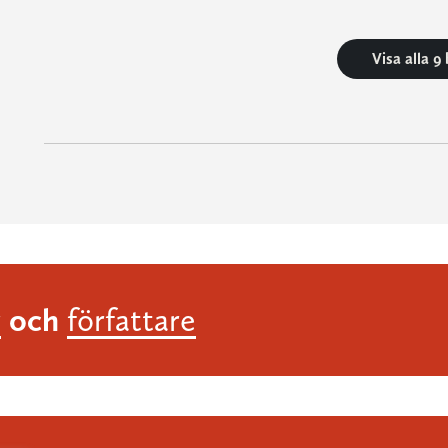
Visa alla 9
och
r
författare