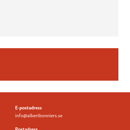
E-postadress
info@albertbonniers.se
Postadress