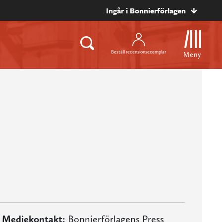
Ingår i Bonnierförlagen
Beställ recensionsexemplar
Meny
Mediekontakt:
Bonnierförlagens Press