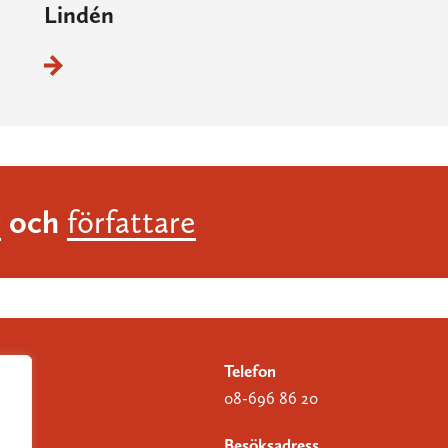
Lindén
och
r
författare
Telefon
08-696 86 20
Besöksadress